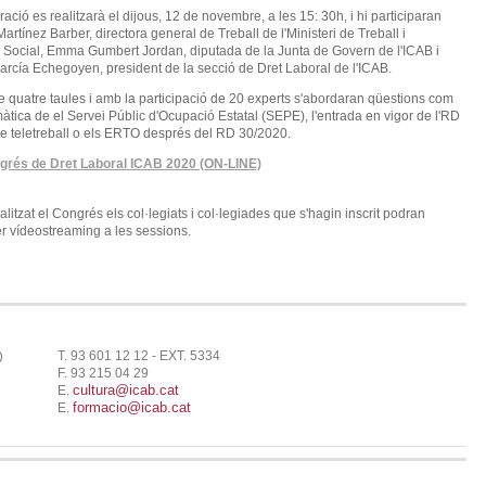
ació es realitzarà el dijous, 12 de novembre, a les 15: 30h, i hi participaran
artínez Barber, directora general de Treball de l'Ministeri de Treball i
Social, Emma Gumbert Jordan, diputada de la Junta de Govern de l'ICAB i
arcía Echegoyen, president de la secció de Dret Laboral de l'ICAB.
e quatre taules i amb la participació de 20 experts s'abordaran qüestions com
àtica de el Servei Públic d'Ocupació Estatal (SEPE), l'entrada en vigor de l'RD
e teletreball o els ERTO després del RD 30/2020.
ongrés de Dret Laboral ICAB 2020 (ON-LINE)
alitzat el Congrés els col·legiats i col·legiades que s'hagin inscrit podran
r vídeostreaming a les sessions.
T. 93 601 12 12 - EXT. 5334
)
F. 93 215 04 29
cultura@icab.cat
E.
formacio@icab.cat
E.