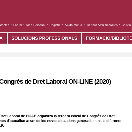
tactes
•
Fòrum
•
Àrea Personal
•
Registre
•
Ajuda Mútua
•
Treballa Amb Nosaltres
•
Correu
TA
SOLUCIONS PROFESSIONALS
FORMACIÓ/BIBLIOT
II Congrés de Dret Laboral ON-LINE (2020)
Dret Laboral de l'ICAB organitza la tercera edició de Congrés de Dret
s d'actualitat arran de les noves situacions generades en els diferents
19.