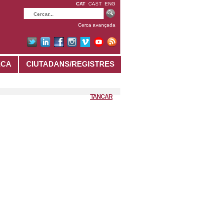
CAT
CAST
ENG
Cerca avançada
ECA
CIUTADANS/REGISTRES
TANCAR