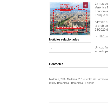
La inaugur
Verónica M
Economia 
Enrique G
A través d
la problem
28/2020 d
III C
Notícies relacionades
Un cop fin
accedir pe
Contactes
Mallorca, 283 / Mallorca, 281 (Centre de Formació
08037 Barcelona , Barcelona - España