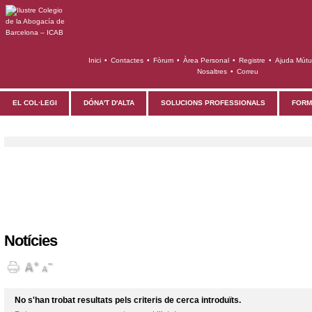
Inici
•
Contactes
•
Fòrum
•
Àrea Personal
•
Registre
•
Ajuda Mút
Nosaltres
•
Correu
EL COL·LEGI
DÓNA'T D'ALTA
SOLUCIONS PROFESSIONALS
FORM
Notícies
No s'han trobat resultats pels criteris de cerca introduïts.