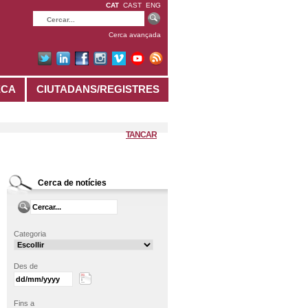
CAT
CAST
ENG
Cerca avançada
ECA
CIUTADANS/REGISTRES
TANCAR
Cerca de notícies
Categoria
Des de
Fins a